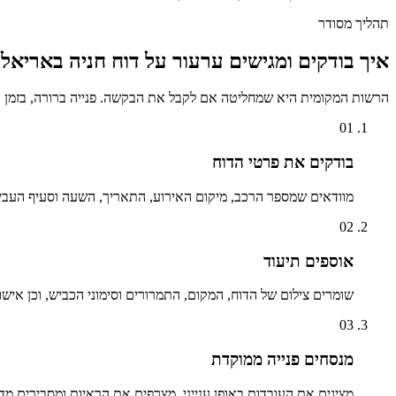
תהליך מסודר
איך בודקים ומגישים ערעור על דוח חניה ב
אריאל
?
הרשות המקומית היא שמחליטה אם לקבל את הבקשה. פנייה ברורה, בזמן ו
01
בודקים את פרטי הדוח
מוודאים שמספר הרכב, מיקום האירוע, התאריך, השעה וסעיף העבי
02
אוספים תיעוד
שומרים צילום של הדוח, המקום, התמרורים וסימוני הכביש, וכן אישו
03
מנסחים פנייה ממוקדת
מציגים את העובדות באופן ענייני, מצרפים את הראיות ומסבירים מד