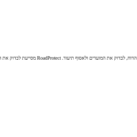
וד. RoadProtect מסייעת לבדוק את המקרה ולהכין פנייה מסודרת לרשות.