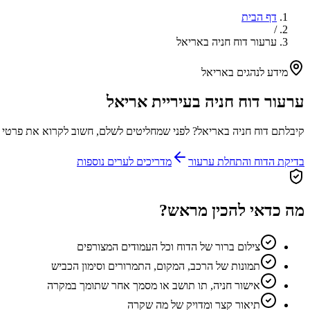
דף הבית
/
ערעור דוח חניה באריאל
מידע לנהגים ב
אריאל
ערעור דוח חניה בעיריית
אריאל
קיבלתם דוח חניה ב
אריאל
? לפני שמחליטים לשלם, חשוב לקרוא את פרטי הדוח, לבדוק את המועדים ולאסוף תיע
בדיקת הדוח והתחלת ערעור
מדריכים לערים נוספות
מה כדאי להכין מראש?
צילום ברור של הדוח וכל העמודים המצורפים
תמונות של הרכב, המקום, התמרורים וסימון הכביש
אישור חניה, תו תושב או מסמך אחר שתומך במקרה
תיאור קצר ומדויק של מה שקרה