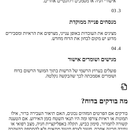
אישורי חניה או מסמכים רלוונטיים אחרים.
03
מנסחים פנייה ממוקדת
מציגים את העובדות באופן ענייני, מצרפים את הראיות ומסבירים
מדוע יש מקום לבחון את הדוח מחדש.
04
מגישים ושומרים אישור
פועלים בערוץ הרשמי של הרשות בתוך המועד הרשום בדוח
ושומרים אסמכתה לכך שהבקשה נקלטה.
מה בודקים בדוח?
בודקים אם הפרטים המזהים נכונים, האם תיאור העבירה ברור, אילו
תמונות או ראיות צורפו ומה היו תנאי השטח בזמן האירוע. אם הטענה
קשורה לתמרור, סימון כביש, תקלה באפליקציית חניה, מצב רפואי או
נסיבה חריגה אחרת, חשוב לצרף תיעוד מתאים ולא להסתפק בהצהרה