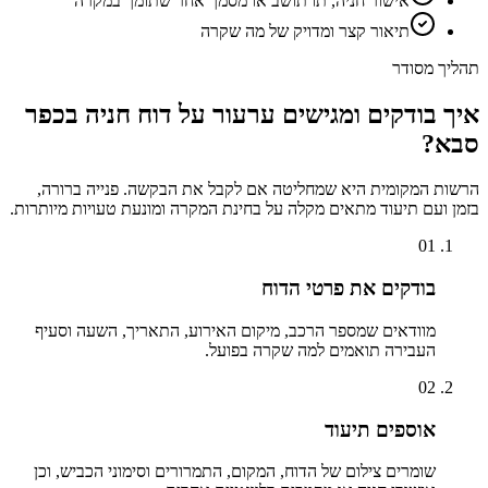
אישור חניה, תו תושב או מסמך אחר שתומך במקרה
תיאור קצר ומדויק של מה שקרה
תהליך מסודר
איך בודקים ומגישים ערעור על דוח חניה ב
כפר
סבא
?
הרשות המקומית היא שמחליטה אם לקבל את הבקשה. פנייה ברורה,
בזמן ועם תיעוד מתאים מקלה על בחינת המקרה ומונעת טעויות מיותרות.
01
בודקים את פרטי הדוח
מוודאים שמספר הרכב, מיקום האירוע, התאריך, השעה וסעיף
העבירה תואמים למה שקרה בפועל.
02
אוספים תיעוד
שומרים צילום של הדוח, המקום, התמרורים וסימוני הכביש, וכן