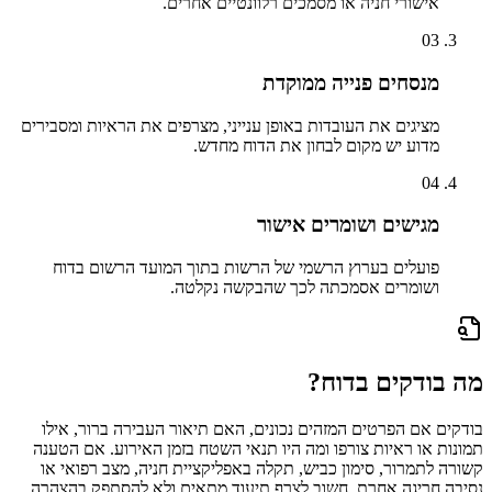
אישורי חניה או מסמכים רלוונטיים אחרים.
03
מנסחים פנייה ממוקדת
מציגים את העובדות באופן ענייני, מצרפים את הראיות ומסבירים
מדוע יש מקום לבחון את הדוח מחדש.
04
מגישים ושומרים אישור
פועלים בערוץ הרשמי של הרשות בתוך המועד הרשום בדוח
ושומרים אסמכתה לכך שהבקשה נקלטה.
מה בודקים בדוח?
בודקים אם הפרטים המזהים נכונים, האם תיאור העבירה ברור, אילו
תמונות או ראיות צורפו ומה היו תנאי השטח בזמן האירוע. אם הטענה
קשורה לתמרור, סימון כביש, תקלה באפליקציית חניה, מצב רפואי או
נסיבה חריגה אחרת, חשוב לצרף תיעוד מתאים ולא להסתפק בהצהרה