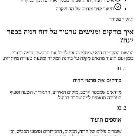
אישור חניה, תו תושב או מסמך אחר שתומך במקרה
תיאור קצר ומדויק של מה שקרה
תהליך מסודר
איך בודקים ומגישים ערעור על דוח חניה ב
כפר
יונה
?
הרשות המקומית היא שמחליטה אם לקבל את הבקשה. פנייה ברורה,
בזמן ועם תיעוד מתאים מקלה על בחינת המקרה ומונעת טעויות מיותרות.
01
בודקים את פרטי הדוח
מוודאים שמספר הרכב, מיקום האירוע, התאריך, השעה וסעיף
העבירה תואמים למה שקרה בפועל.
02
אוספים תיעוד
שומרים צילום של הדוח, המקום, התמרורים וסימוני הכביש, וכן