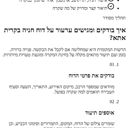
אישור חניה, תו תושב או מסמך אחר שתומך במקרה
תיאור קצר ומדויק של מה שקרה
תהליך מסודר
איך בודקים ומגישים ערעור על דוח חניה ב
קרית
אתא
?
הרשות המקומית היא שמחליטה אם לקבל את הבקשה. פנייה ברורה,
בזמן ועם תיעוד מתאים מקלה על בחינת המקרה ומונעת טעויות מיותרות.
01
בודקים את פרטי הדוח
מוודאים שמספר הרכב, מיקום האירוע, התאריך, השעה וסעיף
העבירה תואמים למה שקרה בפועל.
02
אוספים תיעוד
שומרים צילום של הדוח, המקום, התמרורים וסימוני הכביש, וכן