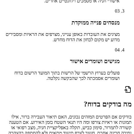
אישורי חניה או מסמכים רלוונטיים אחרים.
03
מנסחים פנייה ממוקדת
מציגים את העובדות באופן ענייני, מצרפים את הראיות ומסבירים
מדוע יש מקום לבחון את הדוח מחדש.
04
מגישים ושומרים אישור
פועלים בערוץ הרשמי של הרשות בתוך המועד הרשום בדוח
ושומרים אסמכתה לכך שהבקשה נקלטה.
מה בודקים בדוח?
בודקים אם הפרטים המזהים נכונים, האם תיאור העבירה ברור, אילו
תמונות או ראיות צורפו ומה היו תנאי השטח בזמן האירוע. אם הטענה
קשורה לתמרור, סימון כביש, תקלה באפליקציית חניה, מצב רפואי או
נסיבה חריגה אחרת, חשוב לצרף תיעוד מתאים ולא להסתפק בהצהרה