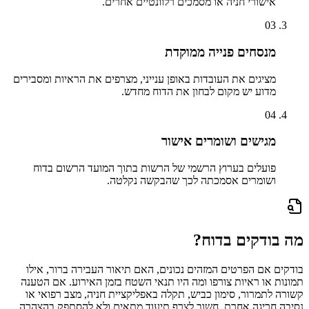
אישורי חניה או מסמכים רלוונטיים אחרים.
03
מנסחים פנייה ממוקדת
מציגים את העובדות באופן ענייני, מצרפים את הראיות ומסבירים
מדוע יש מקום לבחון את הדוח מחדש.
04
מגישים ושומרים אישור
פועלים בערוץ הרשמי של הרשות בתוך המועד הרשום בדוח
ושומרים אסמכתה לכך שהבקשה נקלטה.
מה בודקים בדוח?
בודקים אם הפרטים המזהים נכונים, האם תיאור העבירה ברור, אילו
תמונות או ראיות צורפו ומה היו תנאי השטח בזמן האירוע. אם הטענה
קשורה לתמרור, סימון כביש, תקלה באפליקציית חניה, מצב רפואי או
נסיבה חריגה אחרת, חשוב לצרף תיעוד מתאים ולא להסתפק בהצהרה