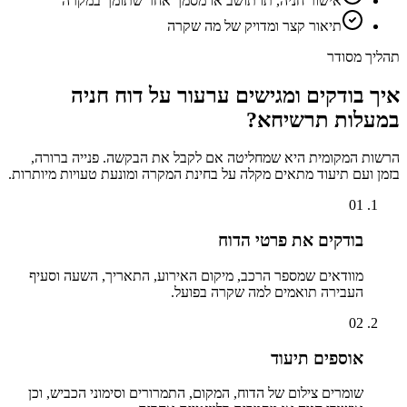
אישור חניה, תו תושב או מסמך אחר שתומך במקרה
תיאור קצר ומדויק של מה שקרה
תהליך מסודר
איך בודקים ומגישים ערעור על דוח חניה
ב
מעלות תרשיחא
?
הרשות המקומית היא שמחליטה אם לקבל את הבקשה. פנייה ברורה,
בזמן ועם תיעוד מתאים מקלה על בחינת המקרה ומונעת טעויות מיותרות.
01
בודקים את פרטי הדוח
מוודאים שמספר הרכב, מיקום האירוע, התאריך, השעה וסעיף
העבירה תואמים למה שקרה בפועל.
02
אוספים תיעוד
שומרים צילום של הדוח, המקום, התמרורים וסימוני הכביש, וכן