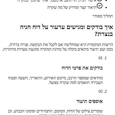
אישור חניה, תו תושב או מסמך אחר שתומך במקרה
תיאור קצר ומדויק של מה שקרה
תהליך מסודר
איך בודקים ומגישים ערעור על דוח חניה
ב
נצרת
?
הרשות המקומית היא שמחליטה אם לקבל את הבקשה. פנייה ברורה,
בזמן ועם תיעוד מתאים מקלה על בחינת המקרה ומונעת טעויות מיותרות.
01
בודקים את פרטי הדוח
מוודאים שמספר הרכב, מיקום האירוע, התאריך, השעה וסעיף
העבירה תואמים למה שקרה בפועל.
02
אוספים תיעוד
שומרים צילום של הדוח, המקום, התמרורים וסימוני הכביש, וכן