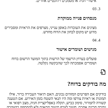
אישורי חניה או מסמכים רלוונטיים אחרים.
03
מנסחים פנייה ממוקדת
מציגים את העובדות באופן ענייני, מצרפים את הראיות ומסבירים
מדוע יש מקום לבחון את הדוח מחדש.
04
מגישים ושומרים אישור
פועלים בערוץ הרשמי של הרשות בתוך המועד הרשום בדוח
ושומרים אסמכתה לכך שהבקשה נקלטה.
מה בודקים בדוח?
בודקים אם הפרטים המזהים נכונים, האם תיאור העבירה ברור, אילו
תמונות או ראיות צורפו ומה היו תנאי השטח בזמן האירוע. אם הטענה
קשורה לתמרור, סימון כביש, תקלה באפליקציית חניה, מצב רפואי או
נסיבה חריגה אחרת, חשוב לצרף תיעוד מתאים ולא להסתפק בהצהרה