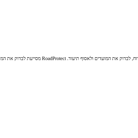
RoadProtect מסייעת לבדוק את המקרה ולהכין פנייה מסודרת לרשות.