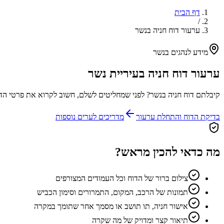
דף הבית
/
ערעור דוח חניה בנשר
מידע לנהגים ב
נשר
ערעור דוח חניה בעיריית
נשר
קיבלתם דוח חניה ב
נשר
? לפני שמחליטים לשלם, חשוב לקרוא את פרטי הדוח, לבדוק את המועדים ולאסוף תיעוד. 
בדיקת הדוח והתחלת ערעור
מדריכים לערים נוספות
מה כדאי להכין מראש?
צילום ברור של הדוח וכל העמודים המצורפים
תמונות של הרכב, המקום, התמרורים וסימון הכביש
אישור חניה, תו תושב או מסמך אחר שתומך במקרה
תיאור קצר ומדויק של מה שקרה