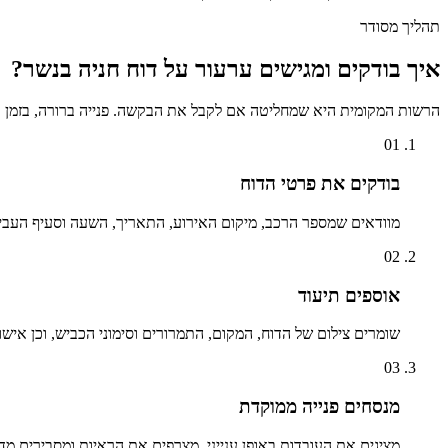
תהליך מסודר
איך בודקים ומגישים ערעור על דוח חניה ב
נשר
?
הרשות המקומית היא שמחליטה אם לקבל את הבקשה. פנייה ברורה, בזמן ו
01
בודקים את פרטי הדוח
מוודאים שמספר הרכב, מיקום האירוע, התאריך, השעה וסעיף העבי
02
אוספים תיעוד
שומרים צילום של הדוח, המקום, התמרורים וסימוני הכביש, וכן אישו
03
מנסחים פנייה ממוקדת
מציגים את העובדות באופן ענייני, מצרפים את הראיות ומסבירים מד