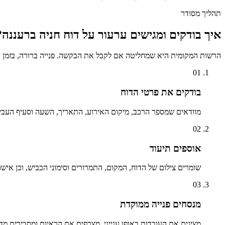
תהליך מסודר
איך בודקים ומגישים ערעור על דוח חניה ב
רעננה
?
הרשות המקומית היא שמחליטה אם לקבל את הבקשה. פנייה ברורה, בזמן ו
01
בודקים את פרטי הדוח
מוודאים שמספר הרכב, מיקום האירוע, התאריך, השעה וסעיף העבי
02
אוספים תיעוד
שומרים צילום של הדוח, המקום, התמרורים וסימוני הכביש, וכן אישו
03
מנסחים פנייה ממוקדת
מציגים את העובדות באופן ענייני, מצרפים את הראיות ומסבירים מד