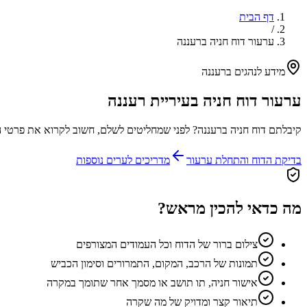
דף הבית
/
ערעור דוח חניה ברעננה
מידע לנהגים ב
רעננה
ערעור דוח חניה בעיריית
רעננה
קיבלתם דוח חניה ב
רעננה
? לפני שמחליטים לשלם, חשוב לקרוא את פרטי הדוח, לבדוק את המועדים ולאסוף תיעו
בדיקת הדוח והתחלת ערעור
מדריכים לערים נוספות
מה כדאי להכין מראש?
צילום ברור של הדוח וכל העמודים המצורפים
תמונות של הרכב, המקום, התמרורים וסימון הכביש
אישור חניה, תו תושב או מסמך אחר שתומך במקרה
תיאור קצר ומדויק של מה שקרה