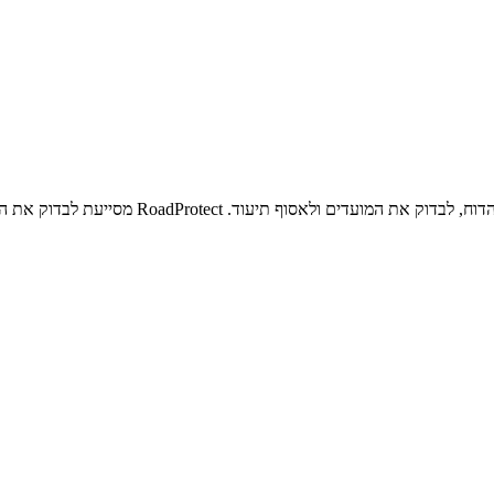
ד. RoadProtect מסייעת לבדוק את המקרה ולהכין פנייה מסודרת לרשות.