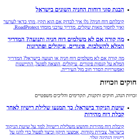
הבנת סוגי דוחות החניה השונים בישראל
קיבלתם דוח חניה? גלו איך לבדוק אם הוא תקין, מתי כדאי לערער
ואיך לחסוך מאות שקלים. מדריך עדכני מומחי RoadProtect.
מה קורה אם לא משלמים דוח חניה ותנועה? המדריך
המלא להשלכות, פיגורים, עיקולים ופתרונות
מה קורה אם לא משלמים דוח חניה או תנועה בישראל? המדריך
המלא על קנסות פיגורים, עיקולים, הוצאה לפועל, התיישנות
ואפשרויות הסדר חוב מול העירייה.
חוקים וזכויות
זכויות הנהג, חוקים ותקנות, תקדימים והליכים משפטיים
שיטת הניקוד בישראל: כך תמנעו שלילת רישיון לאחר
קבלת דוח מהירות
קיבלת דוח מהירות וחושש משלילת רישיון? למד על שיטת הניקוד
בישראל, צבירת נקודות, אמצעי תיקון וכיצד לפעול כדי להגן על
רישיון הנהיגה שלך.