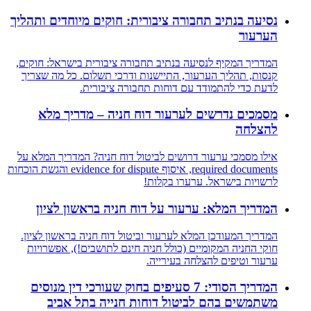
נסיעה בנתיב תחבורה ציבורית: חוקים מיוחדים ותהליך
הערעור
המדריך המקיף לנסיעה בנתיב תחבורה ציבורית בישראל: חוקים,
קנסות, תהליך הערעור, התיישנות ודרכי תשלום. כל מה שצריך
לדעת כדי להתמודד עם דוחות תחבורה ציבורית.
מסמכים נדרשים לערעור דוח חניה – מדריך מלא
להצלחה
אילו מסמכי ערעור דרושים לביטול דוח חניה? המדריך המלא על
required documents, איסוף evidence for dispute והגשת הוכחות
לרשויות בישראל. ערערו בקלות!
המדריך המלא: ערעור על דוח חניה בראשון לציון
המדריך המעודכן המלא לערעור וביטול דוח חניה בראשון לציון.
חוקי החניה המקומיים (כולל חניה חינם לתושבים!), אפשרויות
ערעור וטיפים להצלחה בעירייה.
המדריך הסודי: 7 סעיפים בחוק שעורכי דין מנוסים
משתמשים בהם לביטול דוחות חנייה בתל אביב