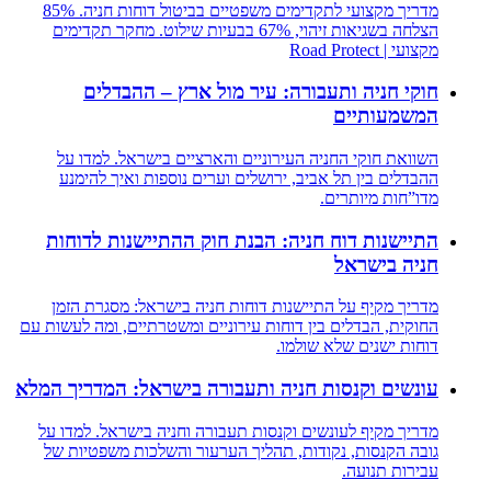
מדריך מקצועי לתקדימים משפטיים בביטול דוחות חניה. 85%
הצלחה בשגיאות זיהוי, 67% בבעיות שילוט. מחקר תקדימים
מקצועי | Road Protect
חוקי חניה ותעבורה: עיר מול ארץ – ההבדלים
המשמעותיים
השוואת חוקי החניה העירוניים והארציים בישראל. למדו על
ההבדלים בין תל אביב, ירושלים וערים נוספות ואיך להימנע
מדו”חות מיותרים.
התיישנות דוח חניה: הבנת חוק ההתיישנות לדוחות
חניה בישראל
מדריך מקיף על התיישנות דוחות חניה בישראל: מסגרת הזמן
החוקית, הבדלים בין דוחות עירוניים ומשטרתיים, ומה לעשות עם
דוחות ישנים שלא שולמו.
עונשים וקנסות חניה ותעבורה בישראל: המדריך המלא
מדריך מקיף לעונשים וקנסות תעבורה וחניה בישראל. למדו על
גובה הקנסות, נקודות, תהליך הערעור והשלכות משפטיות של
עבירות תנועה.