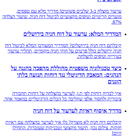
ערעור מוצלח ב-3 שלבים פשוטים! מדריך מלא עם טפסים,
מועדים קריטיים וטיפים מקצועיים לביטול דוח חניה. שיעור הצלחה
87%.
המדריך המלא: ערעור על דוח חניה בירושלים
קיבלתם דוח חניה בירושלים? המדריך המעודכן המלא לביטול דוח
חניה ירושלים כולל פרטים על חוקי חניה מקומיים, תהליך ערעור
בעירייה וטיפים להצלחה.
כיצד טכנולוגיה משפטית מחוללת מהפכה בהגנה על
הנהגים: המאבק הדיגיטלי נגד דוחות תנועה בלתי
הוגנים
איך לבדוק דוחות לפי ת.ז, לערער בהצלחה על דוחות תחבורה
ציבורית ולחסוך אלפי שקלים? כל הכלים הדיגיטליים במאמר אחד.
מדריך איסוף ראיות לערעור על דוח חניה
קיבלתם דוח חניה לא מוצדק? גלו איך לערער בהצלחה עם ראיות
חזקות. צילום נכון, תיעוד מקצועי וטכניקות שעובדות. התחילו
היום!