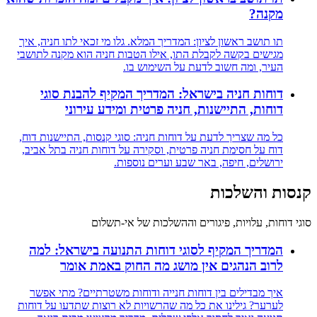
מקנה?
תו תושב ראשון לציון: המדריך המלא. גלו מי זכאי לתו חניה, איך
מגישים בקשה לקבלת התו, אילו הטבות חניה הוא מקנה לתושבי
העיר, ומה חשוב לדעת על השימוש בו.
דוחות חניה בישראל: המדריך המקיף להבנת סוגי
דוחות, התיישנות, חניה פרטית ומידע עירוני
כל מה שצריך לדעת על דוחות חניה: סוגי קנסות, התיישנות דוח,
דוח על חסימת חניה פרטית, וסקירה על דוחות חניה בתל אביב,
ירושלים, חיפה, באר שבע וערים נוספות.
קנסות והשלכות
סוגי דוחות, עלויות, פיגורים וההשלכות של אי-תשלום
המדריך המקיף לסוגי דוחות התנועה בישראל: למה
לרוב הנהגים אין מושג מה החוק באמת אומר
איך מבדילים בין דוחות חנייה ודוחות משטרתיים? מתי אפשר
לערער? גילינו את כל מה שהרשויות לא רוצות שתדעו על דוחות