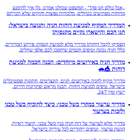
„אבל כולם חנו פה!” - המשפט שכולנו אמרנו. גלו איך להימנע
מדוחות מפתיעים בטיולים, מלכודות נפוצות וחוקים שלא הכרתם
המדריך המקיף למניעת דוחות חניה ותנועה בישראל:
חנו חכם והישארו נקיים מקנסות!
הפסיקו לקבל דוחות! מדריך מלא למניעת קנסות: פירוש תמרורים,
כללי חניה נכונה וטיפים חכמים שיחסכו לכם אלפי שקלים.
מדריך חניה באירועים מיוחדים: הכנה חכמה למניעת
דוחות 🎪🚗
מדריך מקיף לחניה באירועים: חגים, קונצרטים, חתונות ופסטיבלים
בישראל. טיפים למניעת דוחות, תכנון מראש ופתרונות חירום.
ייעוץ זמין 24/7.
מדריך ערעור במקרי כשל טכני: כיצד להוכיח כשל טכני
ולזכות בערעור
מדריך מלא לערעור על דוח חניה בגין כשל טכני. תיעוד ראיות,
הגשת ערעור, וטיפים ייחודיים לכל עירייה בישראל.