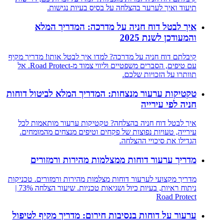
תיעוד ואיך לערער בהצלחה על בסיס בעיות נגישות.
איך לבטל דוח חניה על מדרכה: המדריך המלא
והמעודכן לשנת 2025
קיבלתם דוח חניה על מדרכה? למדו איך לבטל אותו! מדריך מקיף
עם טיפים, הסברים משפטיים וליווי צמוד מ-Road Protect. אל
תוותרו על הזכויות שלכם.
טקטיקות ערעור מנצחות: המדריך המלא לביטול דוחות
חניה לפי עירייה
איך לבטל דוח חניה בהצלחה? טקטיקות ערעור מותאמות לכל
עירייה, טעויות נפוצות של פקחים וטיפים מנצחים מהמומחים.
הגדילו את סיכויי ההצלחה.
מדריך ערעור דוחות ממצלמות מהירות ורמזורים
מדריך מקצועי לערעור דוחות מצלמות מהירות ורמזורים. טכניקות
ניתוח ראיות, בעיות כיול ושגיאות טכניות. שיעור הצלחה 73% |
Road Protect
ערעור על דוחות בנסיבות חירום: מדריך מקיף לטיפול