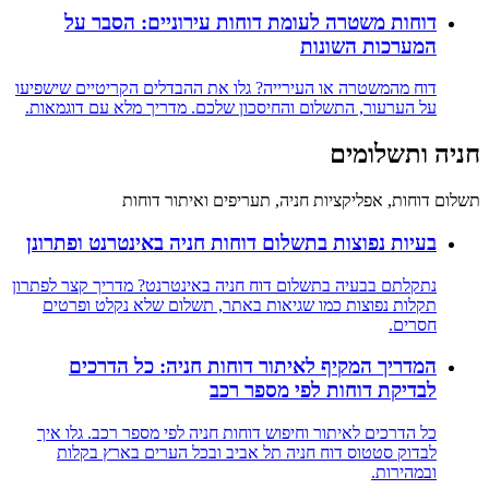
דוחות משטרה לעומת דוחות עירוניים: הסבר על
המערכות השונות
דוח מהמשטרה או העירייה? גלו את ההבדלים הקריטיים שישפיעו
על הערעור, התשלום והחיסכון שלכם. מדריך מלא עם דוגמאות.
חניה ותשלומים
תשלום דוחות, אפליקציות חניה, תעריפים ואיתור דוחות
בעיות נפוצות בתשלום דוחות חניה באינטרנט ופתרונן
נתקלתם בבעיה בתשלום דוח חניה באינטרנט? מדריך קצר לפתרון
תקלות נפוצות כמו שגיאות באתר, תשלום שלא נקלט ופרטים
חסרים.
המדריך המקיף לאיתור דוחות חניה: כל הדרכים
לבדיקת דוחות לפי מספר רכב
כל הדרכים לאיתור וחיפוש דוחות חניה לפי מספר רכב. גלו איך
לבדוק סטטוס דוח חניה תל אביב ובכל הערים בארץ בקלות
ובמהירות.