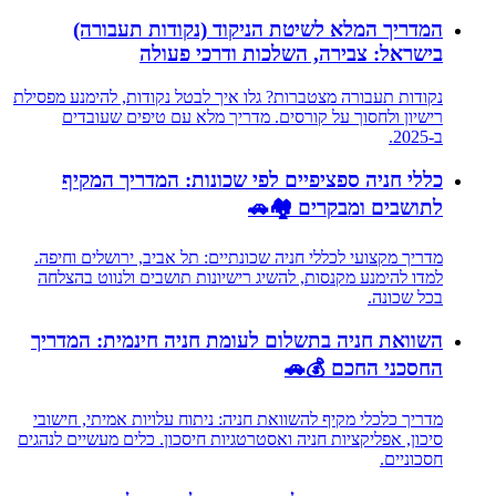
המדריך המלא לשיטת הניקוד (נקודות תעבורה)
בישראל: צבירה, השלכות ודרכי פעולה
נקודות תעבורה מצטברות? גלו איך לבטל נקודות, להימנע מפסילת
רישיון ולחסוך על קורסים. מדריך מלא עם טיפים שעובדים
ב-2025.
כללי חניה ספציפיים לפי שכונות: המדריך המקיף
לתושבים ומבקרים 🏘️🚗
מדריך מקצועי לכללי חניה שכונתיים: תל אביב, ירושלים וחיפה.
למדו להימנע מקנסות, להשיג רישיונות תושבים ולנווט בהצלחה
בכל שכונה.
השוואת חניה בתשלום לעומת חניה חינמית: המדריך
החסכני החכם 💰🚗
מדריך כלכלי מקיף להשוואת חניה: ניתוח עלויות אמיתי, חישובי
סיכון, אפליקציות חניה ואסטרטגיות חיסכון. כלים מעשיים לנהגים
חסכוניים.