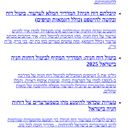
ללקוחותיהם.
קיבלתם דוח חניה? המדריך המלא לערעור, ביטול דוח
ובקשה להישפט (כולל דוגמאות וטיפים)
חושבים שדוח החניה שקיבלתם אינו מוצדק? למדו איך להגיש
ערעור על דוח חניה, מהן הסיבות לביטול דוח, איך כותבים מכתב
ערעור (כולל דוגמא), ומה עושים בערים כמו בת ים, בני ברק, פ"ת
ור"ג.
ביטול דוח חניה: המדריך המקיף לביטול דוחות חניה
בישראל 2025
גילינו את 5 הטיפים המובילים לביטול דוח חניה על מדרכה
ב-2025! למדו על הפרצות בחוק, שיטות איסוף ראיות, וקבלו
טיפים מקצועיים שיובילו לערעור מוצלח ולחיסכון של מאות
שקלים.
טעויות שכדאי להימנע מהן כשמערערים על דוחות
חניה בישראל
רוצים להצליח בערעור דוח חניה? כך תמנעו מהטעויות שגורמות
לרוב הערעורים בישראל להידחות – מדריך חובה לכל נהג.