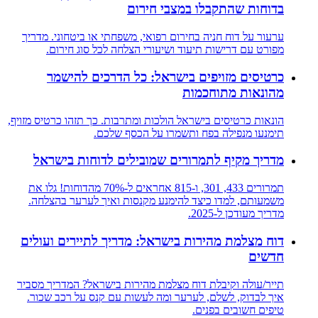
בדוחות שהתקבלו במצבי חירום
ערעור על דוח חניה בחירום רפואי, משפחתי או ביטחוני. מדריך
מפורט עם דרישות תיעוד ושיעורי הצלחה לכל סוג חירום.
כרטיסים מזויפים בישראל: כל הדרכים להישמר
מהונאות מתוחכמות
הונאות כרטיסים בישראל הולכות ומתרבות. כך תזהו כרטיס מזויף,
תימנעו מנפילה בפח ותשמרו על הכסף שלכם.
מדריך מקיף לתמרורים שמובילים לדוחות בישראל
תמרורים 433, 301, ו-815 אחראים ל-70% מהדוחות! גלו את
משמעותם, למדו כיצד להימנע מקנסות ואיך לערער בהצלחה.
מדריך מעודכן ל-2025.
דוח מצלמת מהירות בישראל: מדריך לתיירים ועולים
חדשים
תייר/עולה וקיבלת דוח מצלמת מהירות בישראל? המדריך מסביר
איך לבדוק, לשלם, לערער ומה לעשות עם קנס על רכב שכור.
טיפים חשובים בפנים.