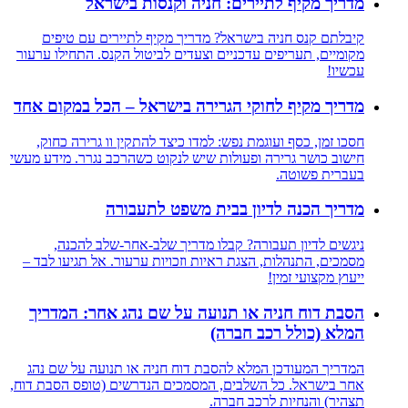
מדריך מקיף לתיירים: חניה וקנסות בישראל
קיבלתם קנס חניה בישראל? מדריך מקיף לתיירים עם טיפים
מקומיים, תעריפים עדכניים וצעדים לביטול הקנס. התחילו ערעור
עכשיו!
מדריך מקיף לחוקי הגרירה בישראל – הכל במקום אחד
חסכו זמן, כסף ועוגמת נפש: למדו כיצד להתקין וו גרירה כחוק,
חישוב כושר גרירה ופעולות שיש לנקוט כשהרכב נגרר. מידע מעשי
בעברית פשוטה.
מדריך הכנה לדיון בבית משפט לתעבורה
ניגשים לדיון תעבורה? קבלו מדריך שלב-אחר-שלב להכנה,
מסמכים, התנהלות, הצגת ראיות וזכויות ערעור. אל תגיעו לבד –
ייעוץ מקצועי זמין!
הסבת דוח חניה או תנועה על שם נהג אחר: המדריך
המלא (כולל רכב חברה)
המדריך המעודכן המלא להסבת דוח חניה או תנועה על שם נהג
אחר בישראל. כל השלבים, המסמכים הנדרשים (טופס הסבת דוח,
תצהיר) והנחיות לרכב חברה.