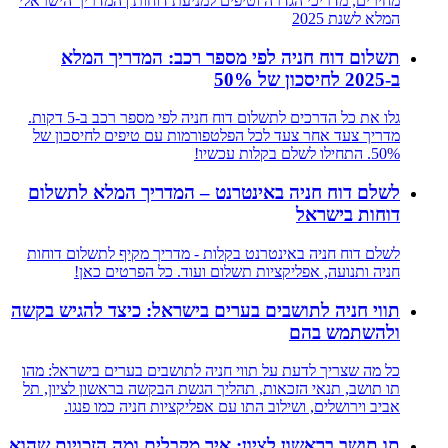
מחירים, מדריכי הגדרה וטיפים למניעת דוחות | המדריך הישראלי
המלא לשנת 2025
תשלום דוח חניה לפי מספר רכב: המדריך המלא
ב-2025 לחיסכון של 50%
גלו את כל הדרכים לתשלום דוח חניה לפי מספר רכב ב-5 דקות.
מדריך צעד אחר צעד לכל הפלטפורמות עם טיפים לחיסכון של
50%. התחילו לשלם בקלות עכשיו!
לשלם דוח חניה באינטרנט – המדריך המלא לתשלום
דוחות בישראל
לשלם דוח חניה באינטרנט בקלות - מדריך מקיף לתשלום דוחות
חניה ותנועה, אפליקציות תשלום ועוד. כל הפרטים כאן!
תווי חניה לתושבים בערים בישראל: כיצד להגיש בקשה
ולהשתמש בהם
כל מה שצריך לדעת על תווי חניה לתושבים בערים בישראל: מהו
תו תושב, תנאי הזכאות, תהליך הגשת הבקשה בראשון לציון, תל
אביב וירושלים, ושילוב התו עם אפליקציות חניה כמו פנגו.
תו תושב בראשון לציון: איך מקבלים ומה הזכויות שהוא