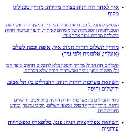
איך לאתר דוח חניה בצורה מהירה: מדריך טכנולוגי
מקיף
הפסיקו להתבלבל עם דוחות חניה! המדריך המקיף הזה חושף את
הטכנולוגיות והטכניקות של מומחים לאיתור, תיעוד וערעור דוחות
בהצלחה מרבית. צעד אחר צעד.
מדריך תשלום דוחות חניה: איך, איפה וכמה לשלם
(אונליין, טלפונית ולפי עיר)
קיבלתם דוח חניה? מדריך חיסכון מלא לתשלום דוחות: איפה הכי
זול, תשלום מקוון מהיר ואפשרויות הנחה שלא הכרתם.
השוואת מערכות דוחות חניה: ההבדלים בין תל אביב,
ירושלים וחיפה
גילוי ההבדלים בין מערכות דוחות החניה בתל אביב, ירושלים
וחיפה. מדריך מקיף הכולל אמצעי תשלום, הליכי ערעור, ומידע
חיוני לנהגים.
השוואת אפליקציות חניה: פנגו, סלופארק ואפשרויות
עירוניות