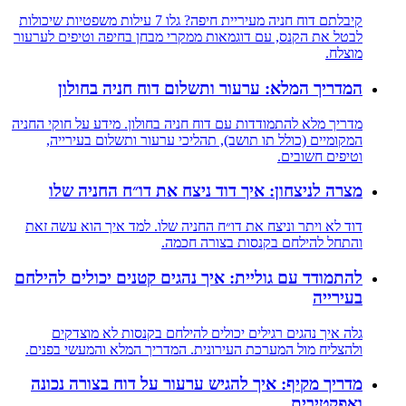
קיבלתם דוח חניה מעיריית חיפה? גלו 7 עילות משפטיות שיכולות
לבטל את הקנס, עם דוגמאות ממקרי מבחן בחיפה וטיפים לערעור
מוצלח.
המדריך המלא: ערעור ותשלום דוח חניה בחולון
מדריך מלא להתמודדות עם דוח חניה בחולון. מידע על חוקי החניה
המקומיים (כולל תו תושב), תהליכי ערעור ותשלום בעירייה,
וטיפים חשובים.
מצרה לניצחון: איך דוד ניצח את דו״ח החניה שלו
דוד לא ויתר וניצח את דו״ח החניה שלו. למד איך הוא עשה זאת
והתחל להילחם בקנסות בצורה חכמה.
להתמודד עם גוליית: איך נהגים קטנים יכולים להילחם
בעירייה
גלה איך נהגים רגילים יכולים להילחם בקנסות לא מוצדקים
ולהצליח מול המערכת העירונית. המדריך המלא והמעשי בפנים.
מדריך מקיף: איך להגיש ערעור על דוח בצורה נכונה
ואפקטיבית