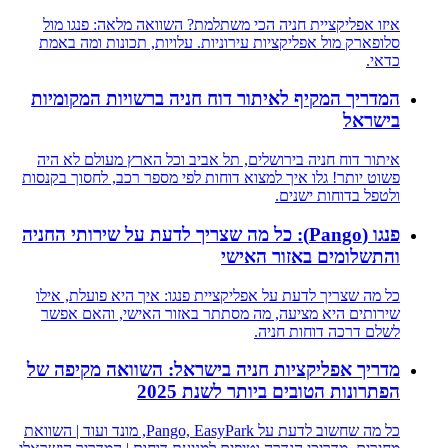
איזו אפליקציית חניה הכי משתלמת? השוואה מלאה: פנגו מול
סלופארק מול אפליקציות עירוניות. עלויות, תכונות ומה באמת
כדאי.
המדריך המקיף לאיתור דוח חניה ברשויות המקומיות
בישראל
איתור דוח חניה בירושלים, תל אביב וכל הארץ מעולם לא היה
פשוט יותר! גלו איך למצוא דוחות לפי מספר רכב, לחסוך בקנסות
ולטפל בדוחות ישנים.
פנגו (Pango): כל מה שצריך לדעת על שירותי החניה
והתשלומים באזור האישי
כל מה שצריך לדעת על אפליקציית פנגו: איך היא פועלת, אילו
שירותים היא מציעה, מה מסתתר באזור האישי, והאם אפשר
לשלם דרכה דוחות חניה.
מדריך אפליקציות חניה בישראל: השוואה מקיפה של
הפתרונות הטובים ביותר לשנת 2025
כל מה שחשוב לדעת על Pango, EasyPark, מונד ועוד | השוואת