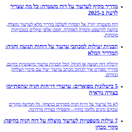
מדריך מקיף לערעור על דוח משטרה: כל מה שצריך
לדעת ב-2025
דוח משטרה יקר? אל תמהרו לשלם! מדריך מלא לערעור מוצלח,
בקשה להישפט והמרה לאזהרה. חסכו אלפי שקלים בטכניקות
מוכחות.
תבניות יעילות למכתבי ערעור על דוחות תנועה וחניה:
המדריך המלא
קיבלת דוח תנועה או חניה? קבל תבניות ערעור מקצועיות בחינם.
מדריך מפורט איך לכתוב מכתב ערעור יעיל עם סיכויי הצלחה
גבוהים.
5 כישלונות מפוארים: ערעורי דו״חות חניה שהסתיימו
בצורה נוראית
לא כל ערעור על דו״ח חניה מסתיים בניצחון. גלו חמישה מקרים
שבהם נהגים נלחמו בחוק—והפסידו בצורה מרהיבה.
7 עילות משפטיות לערעור מוצלח על דוח חניה בחיפה:
מקרי מבחן