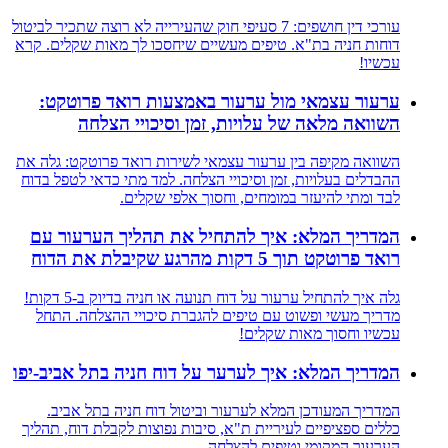
עורכי דין חושפים: 7 סעיפי חוק שהעירייה לא רוצה שתכיר לביטול
דוחות חניה בת"א. טיפים מעשיים שיחסכו לך מאות שקלים. קרא
עכשיו!
ערעור עצמאי מול ערעור באמצעות רואד פרוטקט:
השוואה מלאה של עלויות, זמן וסיכויי הצלחה
השוואה מקיפה בין ערעור עצמאי לשירות רואד פרוטקט: גלה את
ההבדלים בעלויות, זמן וסיכויי הצלחה. למד מתי כדאי לטפל בדוח
לבד ומתי להיעזר במומחים, וחסוך אלפי שקלים.
המדריך המלא: איך להתחיל את תהליך הערעור עם
רואד פרוטקט תוך 5 דקות מהרגע שקיבלת את הדוח
גלה איך להתחיל ערעור על דוח תנועה או חניה בדיוק ב-5 דקות!
מדריך מעשי ופשוט עם טיפים להגברת סיכויי ההצלחה. התחל
עכשיו וחסוך מאות שקלים!
המדריך המלא: איך לערער על דוח חניה בתל אביב-יפו
המדריך המעודכן המלא לערעור וביטול דוח חניה בתל אביב.
כללים ספציפיים לעיריית ת"א, סיבות נפוצות לקבלת דוח, תהליך
הערעור המקומי וטיפים להצלחה.