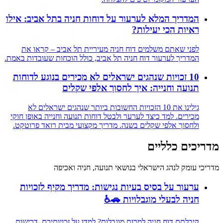
המדריך המלא לערעור על דוחות חניה בתל אביב: אילו
ראיות הכי יעילות?
לפני שאתם משלמים דוח חניה מעיריית תל אביב – קראו את
המדריך לערעור דוח חניה תל אביב, כולל הוכחות שעובדות באמת.
10 זכויות שנהגים ישראלים לא מכירים בנוגע לדוחות
תנועה וחנייה: איך לחסוך אלפי שקלים
גילינו את 10 הזכויות החשובות ביותר שנהגים ישראלים לא
מכירים. למד כיצד לערער ולבטל דוחות תנועה וחנייה באופן חוקי
ולחסוך אלפי שקלים בשנה. מדריך מקצועי מבית רואד פרוטקט.
מדריכים כלליים
מדריכי עומק לנהג הישראלי בנושאי תנועה, חניה ואכיפה
ערעור על בסיס בעיות נגישות: מדריך מקיף לזכויות
חניה לבעלי מוגבלויות 🚗♿
קיבלתם דוח חניה למרות מוגבלות? למדו על זכויותיכם, דרישות