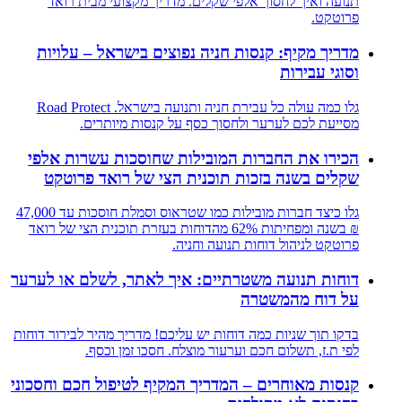
תנועה ואיך לחסוך אלפי שקלים. מדריך מקצועי מבית רואד
פרוטקט.
מדריך מקיף: קנסות חניה נפוצים בישראל – עלויות
וסוגי עבירות
גלו כמה עולה כל עבירת חניה ותנועה בישראל. Road Protect
מסייעת לכם לערער ולחסוך כסף על קנסות מיותרים.
הכירו את החברות המובילות שחוסכות עשרות אלפי
שקלים בשנה בזכות תוכנית הצי של רואד פרוטקט
גלו כיצד חברות מובילות כמו שטראוס וסמלת חוסכות עד 47,000
₪ בשנה ומפחיתות 62% מהדוחות בעזרת תוכנית הצי של רואד
פרוטקט לניהול דוחות תנועה וחניה.
דוחות תנועה משטרתיים: איך לאתר, לשלם או לערער
על דוח מהמשטרה
בדקו תוך שניות כמה דוחות יש עליכם! מדריך מהיר לבירור דוחות
לפי ת.ז, תשלום חכם וערעור מוצלח. חסכו זמן וכסף.
קנסות מאוחרים – המדריך המקיף לטיפול חכם וחסכוני