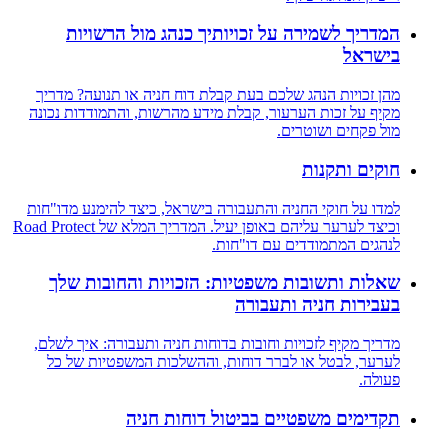
המדריך לשמירה על זכויותיך כנהג מול הרשויות
בישראל
מהן זכויות הנהג שלכם בעת קבלת דוח חניה או תנועה? מדריך
מקיף על זכות הערעור, קבלת מידע מהרשות, והתמודדות נכונה
מול פקחים ושוטרים.
חוקים ותקנות
למדו על חוקי החניה והתעבורה בישראל, כיצד להימנע מדו"חות
וכיצד לערער עליהם באופן יעיל. המדריך המלא של Road Protect
לנהגים המתמודדים עם דו"חות.
שאלות ותשובות משפטיות: הזכויות והחובות שלך
בעבירות חניה ותעבורה
מדריך מקיף לזכויות וחובות בדוחות חניה ותעבורה: איך לשלם,
לערער, לבטל או לברר דוחות, וההשלכות המשפטיות של כל
פעולה.
תקדימים משפטיים בביטול דוחות חניה