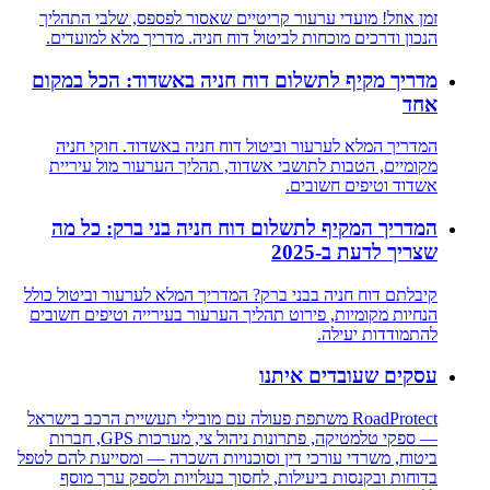
זמן אוזל! מועדי ערעור קריטיים שאסור לפספס, שלבי התהליך
הנכון ודרכים מוכחות לביטול דוח חניה. מדריך מלא למועדים.
מדריך מקיף לתשלום דוח חניה באשדוד: הכל במקום
אחד
המדריך המלא לערעור וביטול דוח חניה באשדוד. חוקי חניה
מקומיים, הטבות לתושבי אשדוד, תהליך הערעור מול עיריית
אשדוד וטיפים חשובים.
המדריך המקיף לתשלום דוח חניה בני ברק: כל מה
שצריך לדעת ב-2025
קיבלתם דוח חניה בבני ברק? המדריך המלא לערעור וביטול כולל
הנחיות מקומיות, פירוט תהליך הערעור בעירייה וטיפים חשובים
להתמודדות יעילה.
עסקים שעובדים איתנו
RoadProtect משתפת פעולה עם מובילי תעשיית הרכב בישראל
— ספקי טלמטיקה, פתרונות ניהול צי, מערכות GPS, חברות
ביטוח, משרדי עורכי דין וסוכנויות השכרה — ומסייעת להם לטפל
בדוחות ובקנסות ביעילות, לחסוך בעלויות ולספק ערך מוסף