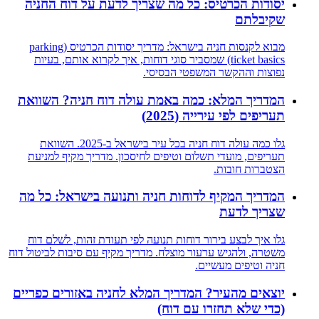
יסודות הכרטיס: כל מה שצריך לדעת על דוח החניה
שקיבלתם
מבוא לקנסות חניה בישראל: מדריך יסודות הכרטיס (parking
ticket basics) שמסביר סוגי דוחות, איך לקרוא אותם, בעיות
נפוצות וההקשר המשפטי הבסיסי.
המדריך המלא: כמה באמת עולה דוח חניה? השוואת
תעריפים לפי עירייה (2025)
גלו כמה עולה דוח חניה בכל עיר בישראל ב-2025. השוואת
תעריפים, מועדי תשלום וטיפים לחיסכון. מדריך מקיף למניעת
הצטברות חובות.
המדריך המקיף לדוחות חניה ותנועה בישראל: כל מה
שצריך לדעת
גלו איך לבצע בירור דוחות תנועה לפי תעודת זהות, לשלם דוח
משטרה, ולהגיש ערעור מוצלח. מדריך מקיף עם סיבות לביטול דוח
חניה וטיפים מעשיים.
יוצאים מהעיר? המדריך המלא לחניה באזורים כפריים
(כדי שלא תחזרו עם דוח)