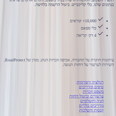
בנתונים שלנו. בלי קליקבייט. ביטול הרשמה בלחיצה.
כתובת המייל שלך
הירשמו
10,000+ קוראים
בלי ספאם
4 דק׳ קריאה
עצור · המגזין
עיתונות חוקרת על תחבורה, אכיפה וזכויות הנהג. מגזין של
RoadProtect
,
השירות לערעור על דוחות תנועה.
נושאים
רגולציה ורפורמות
טיפים ומדריכים
משפט וזכויות
ערעורים וביטול דוחות
חניה ותשלומים
מדריכים כלליים
קנסות והשלכות