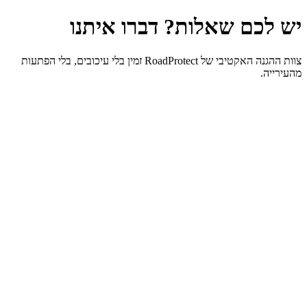
ש לכם שאלות? דברו איתנו
צוות ההגנה האקטיבי של RoadProtect זמין בלי עיכובים, בלי הפתעות
העירייה.
אימייל
:
appeal@roadprotect.co.il
טלפון
:
055-944-6978
פקס
:
077-3181715
שעות פעילות
:
ראשון - חמישי 06:00 - 21:00
וואטסאפ
:
055-944-6978